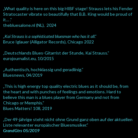
„What quality is here on this big HIBF stage! Strauss lets his Fender
Stratocaster vibrate so beautifully that B.B. King would be proud of
it… .“
thebluesalone.nl (NL), 2024
„
Kai Strauss is a sophisticated bluesman who has it all
.“
Bruce Iglauer (Alligator Records), Chicago 2022
„Deutschlands Blues-Gitarrist der Stunde, Kai Strauss.“
eurojournalist.eu, 10/2015
„Authentisch, hochklassig und geradlinig.“
Bluesnews, 04/2019
„This is high energy top quality electric blues as it should be, from
the heart and with punches of feelings and emotions. Hard to
believe this man is a blues player from Germany and not from
Chicago or Memphis.“
Blues Matters! 108, 2019
„Der 49-jährige steht nicht ohne Grund ganz oben auf der aktuellen
Liste relevanter europäischer Bluesmusiker.“
GrandGtrs 05/2019