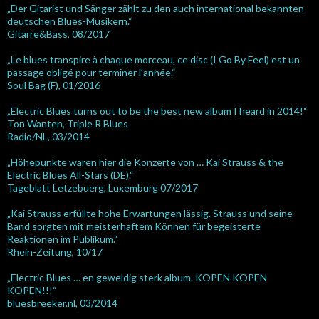
„Der Gitarist und Sänger zählt zu den auch international bekannten
deutschen Blues-Musikern.“
Gitarre&Bass, 08/2017
„Le blues transpire à chaque morceau, ce disc (I Go By Feel) est un
passage obligé pour terminer l’année.“
Soul Bag (F), 01/2016
„Electric Blues turns out to be the best new album I heard in 2014!“
Ton Wanten, Triple R Blues
Radio/NL, 03/2014
„Höhepunkte waren hier die Konzerte von … Kai Strauss & the
Electric Blues All-Stars (DE).“
Tageblatt Letzebuerg, Luxemburg 07/2017
„Kai Strauss erfüllte hohe Erwartungen lässig. Strauss und seine
Band sorgten mit meisterhaftem Können für begeisterte
Reaktionen im Publikum.“
Rhein-Zeitung, 10/17
„Electric Blues … en geweldig sterk album. KOPEN KOPEN
KOPEN!!!“
bluesbreeker.nl, 03/2014