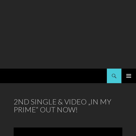
Suchen
Kai Strauss
SPRINGE
PRIMÄR
ZUM
MENÜ
INHALT
2ND SINGLE & VIDEO „IN MY
PRIME“ OUT NOW!