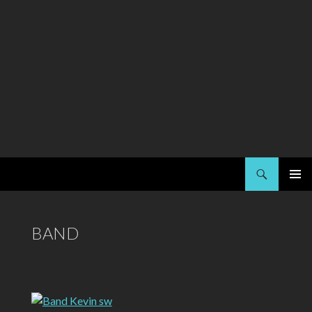
Suchen
Kai Strauss
SPRINGE
PRIMÄR
ZUM
MENÜ
INHALT
BAND