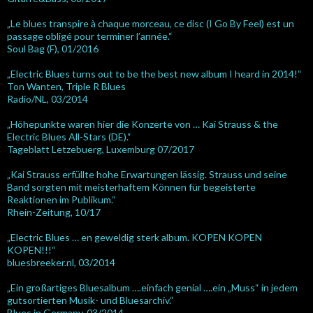
„Le blues transpire à chaque morceau, ce disc (I Go By Feel) est un
passage obligé pour terminer l’année.“
Soul Bag (F), 01/2016
„Electric Blues turns out to be the best new album I heard in 2014!“
Ton Wanten, Triple R Blues
Radio/NL, 03/2014
„Höhepunkte waren hier die Konzerte von … Kai Strauss & the
Electric Blues All-Stars (DE).“
Tageblatt Letzebuerg, Luxemburg 07/2017
„Kai Strauss erfüllte hohe Erwartungen lässig. Strauss und seine
Band sorgten mit meisterhaftem Können für begeisterte
Reaktionen im Publikum.“
Rhein-Zeitung, 10/17
„Electric Blues … en geweldig sterk album. KOPEN KOPEN
KOPEN!!!“
bluesbreeker.nl, 03/2014
„Ein großartiges Bluesalbum ….einfach genial ….ein „Muss“ in jedem
gutsortierten Musik- und Bluesarchiv.“
Blues in Germany, 03/2014