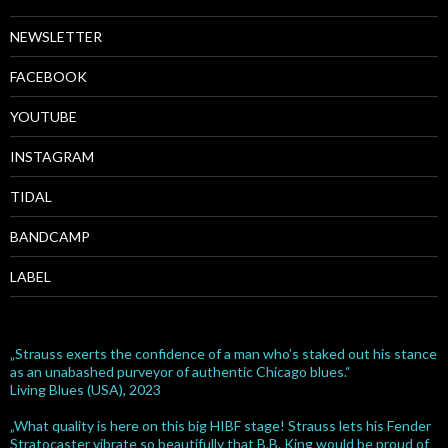
NEWSLETTER
FACEBOOK
YOUTUBE
INSTAGRAM
TIDAL
BANDCAMP
LABEL
„Strauss exerts the confidence of a man who’s staked out his stance
as an unabashed purveyor of authentic Chicago blues.“
Living Blues (USA), 2023
„What quality is here on this big HIBF stage! Strauss lets his Fender
Stratocaster vibrate so beautifully that B.B. King would be proud of