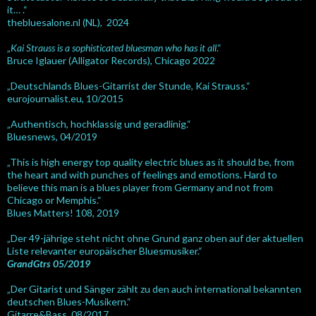
it… .“
thebluesalone.nl (NL), 2024
„
Kai Strauss is a sophisticated bluesman who has it all
.“
Bruce Iglauer (Alligator Records), Chicago 2022
„Deutschlands Blues-Gitarrist der Stunde, Kai Strauss.“
eurojournalist.eu, 10/2015
„Authentisch, hochklassig und geradlinig.“
Bluesnews, 04/2019
„This is high energy top quality electric blues as it should be, from
the heart and with punches of feelings and emotions. Hard to
believe this man is a blues player from Germany and not from
Chicago or Memphis.“
Blues Matters! 108, 2019
„Der 49-jährige steht nicht ohne Grund ganz oben auf der aktuellen
Liste relevanter europäischer Bluesmusiker.“
GrandGtrs 05/2019
„Der Gitarist und Sänger zählt zu den auch international bekannten
deutschen Blues-Musikern.“
Gitarre&Bass, 08/2017