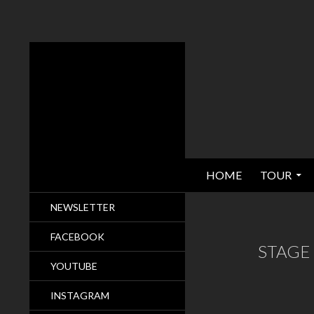
SPRINGE ZUM INHALT
Suchen
Kai Strauss
HOME
TOUR
& The Electric Blues Allstars
NEWSLETTER
FACEBOOK
STAGE 
YOUTUBE
INSTAGRAM