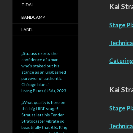
TIDAL
Kai Str
BANDCAMP
Stage Pla
LABEL
Technical
„Strauss exerts the
confidence of a man
Catering 
who’s staked out his
stance as an unabashed
purveyor of authentic
Chicago blues.“
Kai Str
Living Blues (USA), 2023
„What quality is here on
Stage Pla
this big HIBF stage!
Strauss lets his Fender
Stratocaster vibrate so
Technical
beautifully that B.B. King