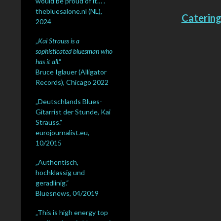
would be proud of it… .“
thebluesalone.nl (NL),
Catering 
2024
„
Kai Strauss is a
sophisticated bluesman who
has it all
.“
Bruce Iglauer (Alligator
Records), Chicago 2022
„Deutschlands Blues-
Gitarrist der Stunde, Kai
Strauss.“
eurojournalist.eu,
10/2015
„Authentisch,
hochklassig und
geradlinig.“
Bluesnews, 04/2019
„This is high energy top