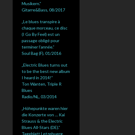
Musikern.“
Gitarre&Bass, 08/2017
„Le blues transpire à
chaque morceau, ce disc
(I Go By Feel) est un
passage obligé pour
terminer l’année.“
Soul Bag (F), 01/2016
„Electric Blues turns out
to be the best new album
I heard in 2014!“
Ton Wanten, Triple R
Blues
Radio/NL, 03/2014
„Höhepunkte waren hier
die Konzerte von … Kai
Strauss & the Electric
Blues All-Stars (DE).“
Tageblatt Letzebuerg,