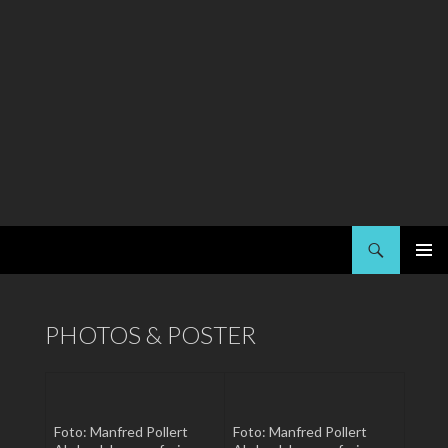
Suchen
Kai Strauss
SPRINGE
PRIMÄR
ZUM
MENÜ
INHALT
PHOTOS & POSTER
Foto: Manfred Pollert
Foto: Manfred Pollert