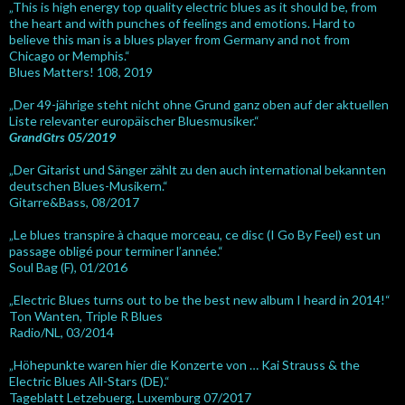
„This is high energy top quality electric blues as it should be, from
the heart and with punches of feelings and emotions. Hard to
believe this man is a blues player from Germany and not from
Chicago or Memphis.“
Blues Matters! 108, 2019
„Der 49-jährige steht nicht ohne Grund ganz oben auf der aktuellen
Liste relevanter europäischer Bluesmusiker.“
GrandGtrs 05/2019
„Der Gitarist und Sänger zählt zu den auch international bekannten
deutschen Blues-Musikern.“
Gitarre&Bass, 08/2017
„Le blues transpire à chaque morceau, ce disc (I Go By Feel) est un
passage obligé pour terminer l’année.“
Soul Bag (F), 01/2016
„Electric Blues turns out to be the best new album I heard in 2014!“
Ton Wanten, Triple R Blues
Radio/NL, 03/2014
„Höhepunkte waren hier die Konzerte von … Kai Strauss & the
Electric Blues All-Stars (DE).“
Tageblatt Letzebuerg, Luxemburg 07/2017