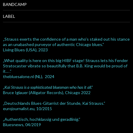
BANDCAMP
LABEL
„Strauss exerts the confidence of a man who’s staked out his stance
as an unabashed purveyor of authentic Chicago blues.“
Living Blues (USA), 2023
„What quality is here on this big HIBF stage! Strauss lets his Fender
Stratocaster vibrate so beautifully that B.B. King would be proud of
it… .“
thebluesalone.nl (NL), 2024
„
Kai Strauss is a sophisticated bluesman who has it all
.“
Bruce Iglauer (Alligator Records), Chicago 2022
„Deutschlands Blues-Gitarrist der Stunde, Kai Strauss.“
eurojournalist.eu, 10/2015
„Authentisch, hochklassig und geradlinig.“
Bluesnews, 04/2019