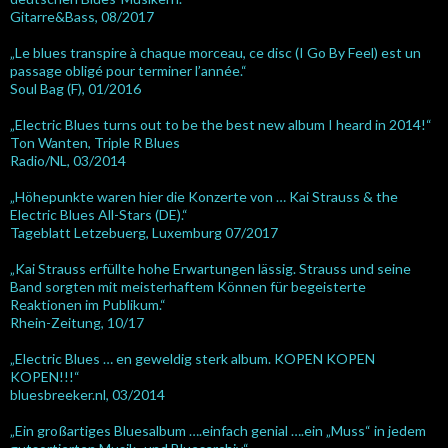
Gitarre&Bass, 08/2017
„Le blues transpire à chaque morceau, ce disc (I Go By Feel) est un
passage obligé pour terminer l’année.“
Soul Bag (F), 01/2016
„Electric Blues turns out to be the best new album I heard in 2014!“
Ton Wanten, Triple R Blues
Radio/NL, 03/2014
„Höhepunkte waren hier die Konzerte von … Kai Strauss & the
Electric Blues All-Stars (DE).“
Tageblatt Letzebuerg, Luxemburg 07/2017
„Kai Strauss erfüllte hohe Erwartungen lässig. Strauss und seine
Band sorgten mit meisterhaftem Können für begeisterte
Reaktionen im Publikum.“
Rhein-Zeitung, 10/17
„Electric Blues … en geweldig sterk album. KOPEN KOPEN
KOPEN!!!“
bluesbreeker.nl, 03/2014
„Ein großartiges Bluesalbum ….einfach genial ….ein „Muss“ in jedem