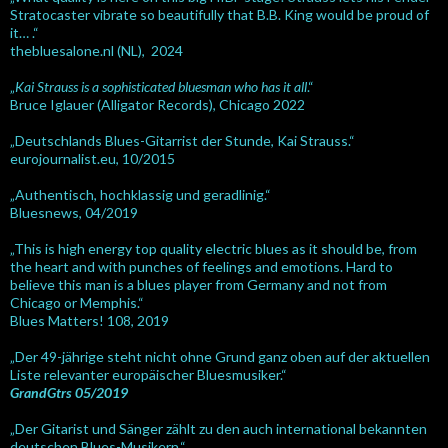
Stratocaster vibrate so beautifully that B.B. King would be proud of
it… .“
thebluesalone.nl (NL), 2024
„
Kai Strauss is a sophisticated bluesman who has it all
.“
Bruce Iglauer (Alligator Records), Chicago 2022
„Deutschlands Blues-Gitarrist der Stunde, Kai Strauss.“
eurojournalist.eu, 10/2015
„Authentisch, hochklassig und geradlinig.“
Bluesnews, 04/2019
„This is high energy top quality electric blues as it should be, from
the heart and with punches of feelings and emotions. Hard to
believe this man is a blues player from Germany and not from
Chicago or Memphis.“
Blues Matters! 108, 2019
„Der 49-jährige steht nicht ohne Grund ganz oben auf der aktuellen
Liste relevanter europäischer Bluesmusiker.“
GrandGtrs 05/2019
„Der Gitarist und Sänger zählt zu den auch international bekannten
deutschen Blues-Musikern.“