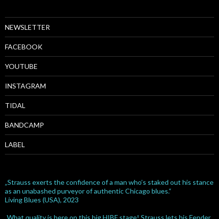
NEWSLETTER
FACEBOOK
YOUTUBE
INSTAGRAM
TIDAL
BANDCAMP
LABEL
„Strauss exerts the confidence of a man who’s staked out his stance
as an unabashed purveyor of authentic Chicago blues.“
Living Blues (USA), 2023
„What quality is here on this big HIBF stage! Strauss lets his Fender