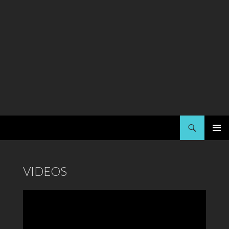
Suchen
Kai Strauss
SPRINGE
PRIMÄR
ZUM
MENÜ
INHALT
VIDEOS