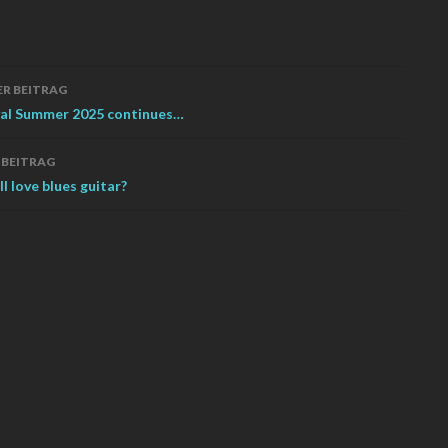
gs-
R BEITRAG
ation
val Summer 2025 continues…
 BEITRAG
l love blues guitar?