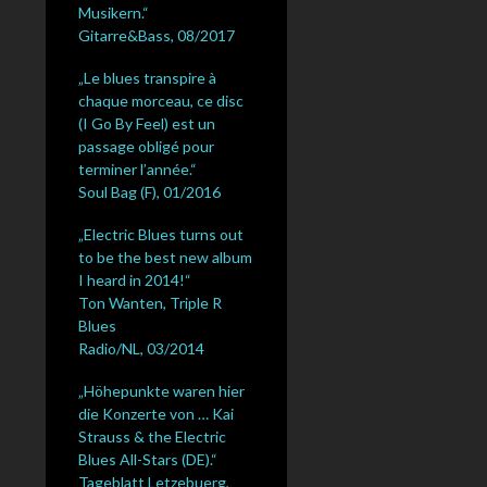
Musikern.“
Gitarre&Bass, 08/2017
„Le blues transpire à
chaque morceau, ce disc
(I Go By Feel) est un
passage obligé pour
terminer l’année.“
Soul Bag (F), 01/2016
„Electric Blues turns out
to be the best new album
I heard in 2014!“
Ton Wanten, Triple R
Blues
Radio/NL, 03/2014
„Höhepunkte waren hier
die Konzerte von … Kai
Strauss & the Electric
Blues All-Stars (DE).“
Tageblatt Letzebuerg,