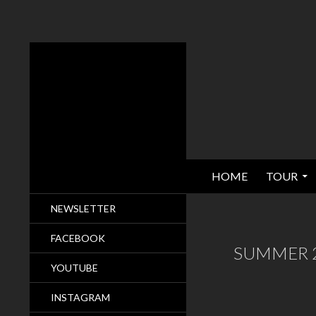
SPRINGE ZUM INHALT
Suchen
Kai Strauss
HOME
TOUR
& The Electric Blues Allstars
NEWSLETTER
FACEBOOK
SUMMER 20
YOUTUBE
INSTAGRAM