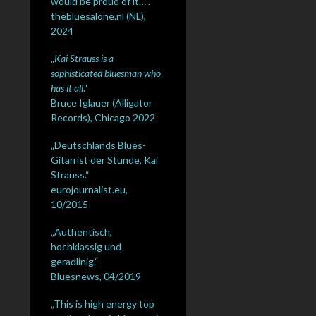
would be proud of it… .“
thebluesalone.nl (NL),
2024
„
Kai Strauss is a
sophisticated bluesman who
has it all
.“
Bruce Iglauer (Alligator
Records), Chicago 2022
„Deutschlands Blues-
Gitarrist der Stunde, Kai
Strauss.“
eurojournalist.eu,
10/2015
„Authentisch,
hochklassig und
geradlinig.“
Bluesnews, 04/2019
„This is high energy top