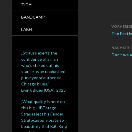
TIDAL
BANDCAMP
Beitra
VORHERIGE
LABEL
Navig
The Festi
NÄCHSTER
„Strauss exerts the
Don’t we al
confidence of a man
who’s staked out his
stance as an unabashed
purveyor of authentic
Chicago blues.“
Living Blues (USA), 2023
„What quality is here on
this big HIBF stage!
Strauss lets his Fender
Stratocaster vibrate so
beautifully that B.B. King