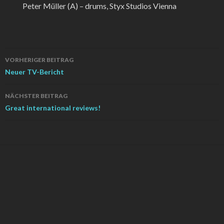
Peter Müller (A) – drums, Styx Studios Vienna
Beitrags-
VORHERIGER BEITRAG
Navigation
Neuer TV-Bericht
NÄCHSTER BEITRAG
Great international reviews!