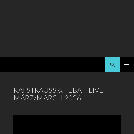
Suchen
Kai Strauss
SPRINGE
PRIMÄR
ZUM
MENÜ
INHALT
KAI STRAUSS & TEBA – LIVE
MÄRZ/MARCH 2026