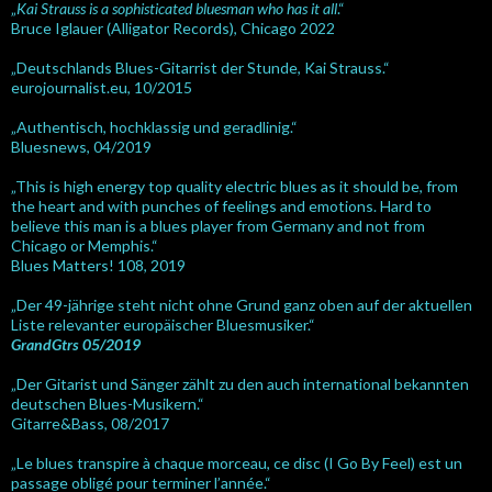
„
Kai Strauss is a sophisticated bluesman who has it all
.“
Bruce Iglauer (Alligator Records), Chicago 2022
„Deutschlands Blues-Gitarrist der Stunde, Kai Strauss.“
eurojournalist.eu, 10/2015
„Authentisch, hochklassig und geradlinig.“
Bluesnews, 04/2019
„This is high energy top quality electric blues as it should be, from
the heart and with punches of feelings and emotions. Hard to
believe this man is a blues player from Germany and not from
Chicago or Memphis.“
Blues Matters! 108, 2019
„Der 49-jährige steht nicht ohne Grund ganz oben auf der aktuellen
Liste relevanter europäischer Bluesmusiker.“
GrandGtrs 05/2019
„Der Gitarist und Sänger zählt zu den auch international bekannten
deutschen Blues-Musikern.“
Gitarre&Bass, 08/2017
„Le blues transpire à chaque morceau, ce disc (I Go By Feel) est un
passage obligé pour terminer l’année.“