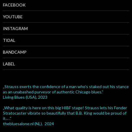
FACEBOOK
YOUTUBE
INSTAGRAM
TIDAL
BANDCAMP
LABEL
„Strauss exerts the confidence of a man who’s staked out his stance
as an unabashed purveyor of authentic Chicago blues.“
Living Blues (USA), 2023
„What quality is here on this big HIBF stage! Strauss lets his Fender
Stratocaster vibrate so beautifully that B.B. King would be proud of
it… .“
thebluesalone.nl (NL), 2024