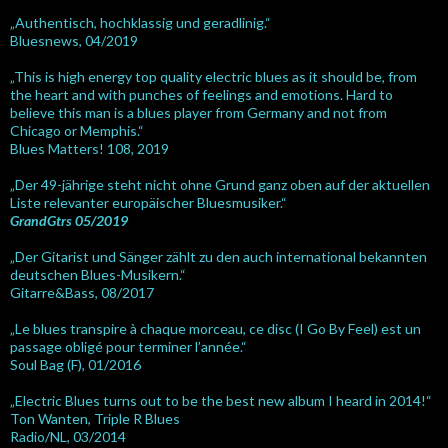
„Authentisch, hochklassig und geradlinig.“
Bluesnews, 04/2019
„This is high energy top quality electric blues as it should be, from
the heart and with punches of feelings and emotions. Hard to
believe this man is a blues player from Germany and not from
Chicago or Memphis.“
Blues Matters! 108, 2019
„Der 49-jährige steht nicht ohne Grund ganz oben auf der aktuellen
Liste relevanter europäischer Bluesmusiker.“
GrandGtrs 05/2019
„Der Gitarist und Sänger zählt zu den auch international bekannten
deutschen Blues-Musikern.“
Gitarre&Bass, 08/2017
„Le blues transpire à chaque morceau, ce disc (I Go By Feel) est un
passage obligé pour terminer l’année.“
Soul Bag (F), 01/2016
„Electric Blues turns out to be the best new album I heard in 2014!“
Ton Wanten, Triple R Blues
Radio/NL, 03/2014