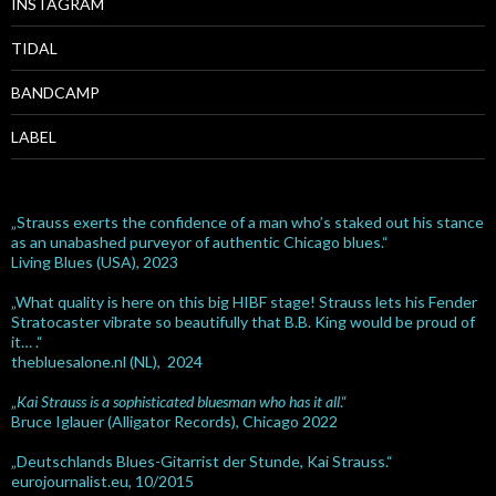
INSTAGRAM
TIDAL
BANDCAMP
LABEL
„Strauss exerts the confidence of a man who’s staked out his stance
as an unabashed purveyor of authentic Chicago blues.“
Living Blues (USA), 2023
„What quality is here on this big HIBF stage! Strauss lets his Fender
Stratocaster vibrate so beautifully that B.B. King would be proud of
it… .“
thebluesalone.nl (NL), 2024
„
Kai Strauss is a sophisticated bluesman who has it all
.“
Bruce Iglauer (Alligator Records), Chicago 2022
„Deutschlands Blues-Gitarrist der Stunde, Kai Strauss.“
eurojournalist.eu, 10/2015