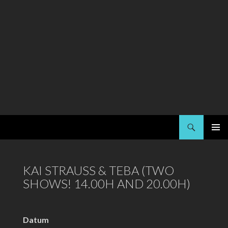
Suchen
Kai Strauss
SPRINGE
PRIMÄR
ZUM
MENÜ
INHALT
KAI STRAUSS & TEBA (TWO
SHOWS! 14.00H AND 20.00H)
Datum