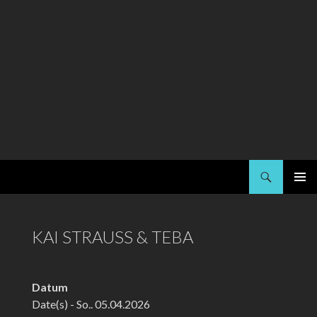
Suchen
Kai Strauss
SPRINGE
PRIMÄR
ZUM
MENÜ
INHALT
KAI STRAUSS & TEBA
Datum
Date(s) - So.. 05.04.2026