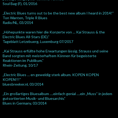
Soul Bag (F), 01/2016
„Electric Blues turns out to be the best new album I heard in 2014!“
Ton Wanten, Triple R Blues
Radio/NL, 03/2014
„Höhepunkte waren hier die Konzerte von … Kai Strauss & the
Electric Blues All-Stars (DE).“
Tageblatt Letzebuerg, Luxemburg 07/2017
„Kai Strauss erfüllte hohe Erwartungen lässig. Strauss und seine
Band sorgten mit meisterhaftem Können für begeisterte
Reaktionen im Publikum.“
Rhein-Zeitung, 10/17
„Electric Blues … en geweldig sterk album. KOPEN KOPEN
KOPEN!!!“
bluesbreeker.nl, 03/2014
„Ein großartiges Bluesalbum ….einfach genial ….ein „Muss“ in jedem
gutsortierten Musik- und Bluesarchiv.“
Blues in Germany, 03/2014