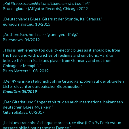
„
Kai Strauss is a sophisticated bluesman who has it all
.“
Bruce Iglauer (Alligator Records), Chicago 2022
„Deutschlands Blues-Gitarrist der Stunde, Kai Strauss.“
eurojournalist.eu, 10/2015
„Authentisch, hochklassig und geradlinig.“
Bluesnews, 04/2019
„This is high energy top quality electric blues as it should be, from
the heart and with punches of feelings and emotions. Hard to
believe this man is a blues player from Germany and not from
Chicago or Memphis.“
Blues Matters! 108, 2019
„Der 49-jährige steht nicht ohne Grund ganz oben auf der aktuellen
Liste relevanter europäischer Bluesmusiker.“
GrandGtrs 05/2019
„Der Gitarist und Sänger zählt zu den auch international bekannten
deutschen Blues-Musikern.“
Gitarre&Bass, 08/2017
„Le blues transpire à chaque morceau, ce disc (I Go By Feel) est un
passage obligé pour terminer l’année.“