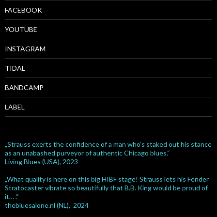
FACEBOOK
YOUTUBE
INSTAGRAM
TIDAL
BANDCAMP
LABEL
„Strauss exerts the confidence of a man who’s staked out his stance
as an unabashed purveyor of authentic Chicago blues.“
Living Blues (USA), 2023
„What quality is here on this big HIBF stage! Strauss lets his Fender
Stratocaster vibrate so beautifully that B.B. King would be proud of
it… .“
thebluesalone.nl (NL), 2024