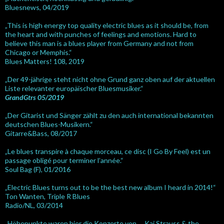
Bluesnews, 04/2019
„This is high energy top quality electric blues as it should be, from
the heart and with punches of feelings and emotions. Hard to
believe this man is a blues player from Germany and not from
Chicago or Memphis.“
Blues Matters! 108, 2019
„Der 49-jährige steht nicht ohne Grund ganz oben auf der aktuellen
Liste relevanter europäischer Bluesmusiker.“
GrandGtrs 05/2019
„Der Gitarist und Sänger zählt zu den auch international bekannten
deutschen Blues-Musikern.“
Gitarre&Bass, 08/2017
„Le blues transpire à chaque morceau, ce disc (I Go By Feel) est un
passage obligé pour terminer l’année.“
Soul Bag (F), 01/2016
„Electric Blues turns out to be the best new album I heard in 2014!“
Ton Wanten, Triple R Blues
Radio/NL, 03/2014
„Höhepunkte waren hier die Konzerte von … Kai Strauss & the