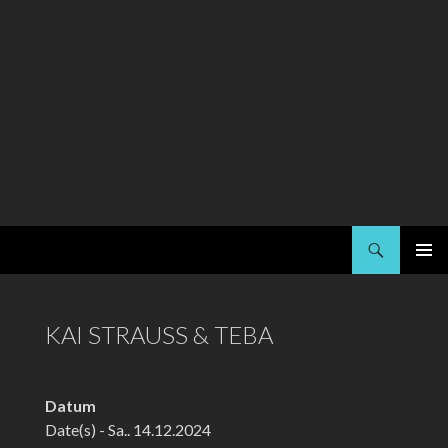
Suchen
Kai Strauss
SPRINGE
PRIMÄR
ZUM
MENÜ
INHALT
KAI STRAUSS & TEBA
Datum
Date(s) - Sa.. 14.12.2024