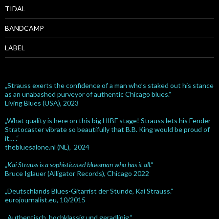
TIDAL
BANDCAMP
LABEL
„Strauss exerts the confidence of a man who’s staked out his stance
as an unabashed purveyor of authentic Chicago blues.“
Living Blues (USA), 2023
„What quality is here on this big HIBF stage! Strauss lets his Fender
Stratocaster vibrate so beautifully that B.B. King would be proud of
it… .“
thebluesalone.nl (NL), 2024
„
Kai Strauss is a sophisticated bluesman who has it all
.“
Bruce Iglauer (Alligator Records), Chicago 2022
„Deutschlands Blues-Gitarrist der Stunde, Kai Strauss.“
eurojournalist.eu, 10/2015
„Authentisch, hochklassig und geradlinig.“