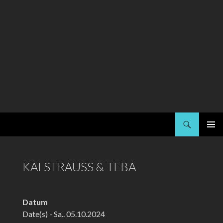
Suchen
Kai Strauss
SPRINGE
PRIMÄR
ZUM
MENÜ
INHALT
KAI STRAUSS & TEBA
Datum
Date(s) - Sa.. 05.10.2024