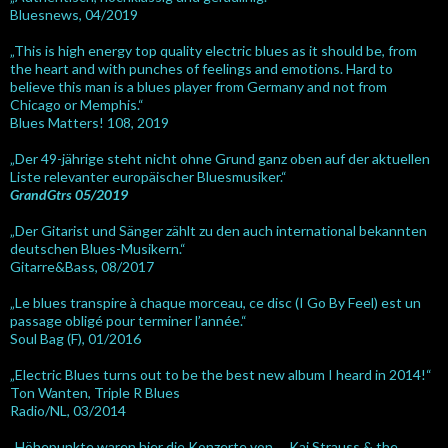
Bluesnews, 04/2019
„This is high energy top quality electric blues as it should be, from
the heart and with punches of feelings and emotions. Hard to
believe this man is a blues player from Germany and not from
Chicago or Memphis.“
Blues Matters! 108, 2019
„Der 49-jährige steht nicht ohne Grund ganz oben auf der aktuellen
Liste relevanter europäischer Bluesmusiker.“
GrandGtrs 05/2019
„Der Gitarist und Sänger zählt zu den auch international bekannten
deutschen Blues-Musikern.“
Gitarre&Bass, 08/2017
„Le blues transpire à chaque morceau, ce disc (I Go By Feel) est un
passage obligé pour terminer l’année.“
Soul Bag (F), 01/2016
„Electric Blues turns out to be the best new album I heard in 2014!“
Ton Wanten, Triple R Blues
Radio/NL, 03/2014
„Höhepunkte waren hier die Konzerte von … Kai Strauss & the