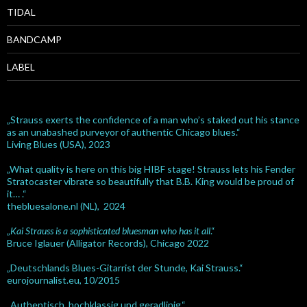
TIDAL
BANDCAMP
LABEL
„Strauss exerts the confidence of a man who’s staked out his stance
as an unabashed purveyor of authentic Chicago blues.“
Living Blues (USA), 2023
„What quality is here on this big HIBF stage! Strauss lets his Fender
Stratocaster vibrate so beautifully that B.B. King would be proud of
it… .“
thebluesalone.nl (NL), 2024
„
Kai Strauss is a sophisticated bluesman who has it all
.“
Bruce Iglauer (Alligator Records), Chicago 2022
„Deutschlands Blues-Gitarrist der Stunde, Kai Strauss.“
eurojournalist.eu, 10/2015
„Authentisch, hochklassig und geradlinig.“